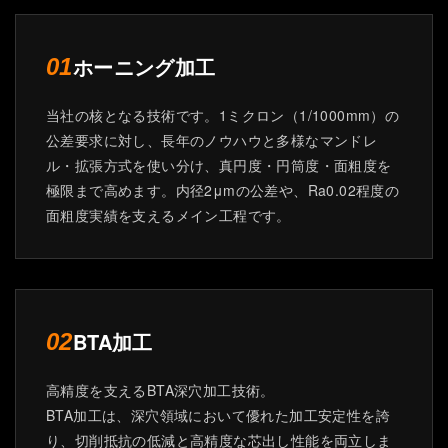
ホーニング加工
01
当社の核となる技術です。1ミクロン（1/1000mm）の
公差要求に対し、長年のノウハウと多様なマンドレ
ル・拡張方式を使い分け、真円度・円筒度・面粗度を
極限まで高めます。内径2μmの公差や、Ra0.02程度の
面粗度実績を支えるメイン工程です。
BTA加工
02
高精度を支えるBTA深穴加工技術。
BTA加工は、深穴領域において優れた加工安定性を誇
り、切削抵抗の低減と高精度な芯出し性能を両立しま